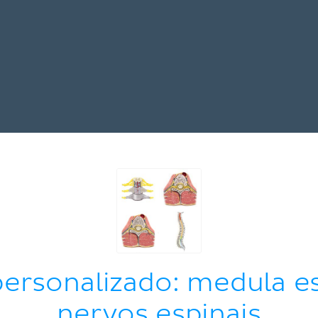
personalizado: medula es
nervos espinais