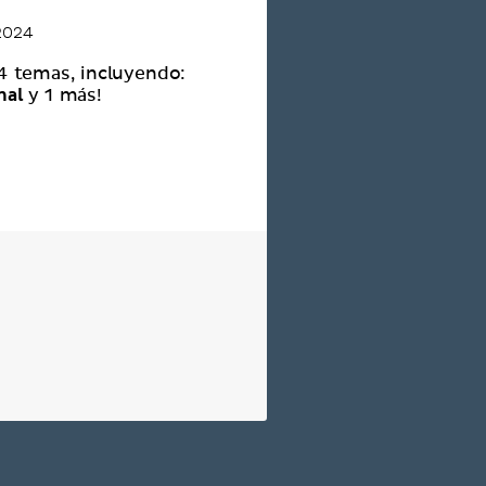
 2024
 4 temas, incluyendo:
nal
y 1 más!