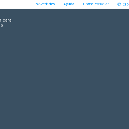
Novedades
Ayuda
Cómo estudiar
Esp
1
para
ía