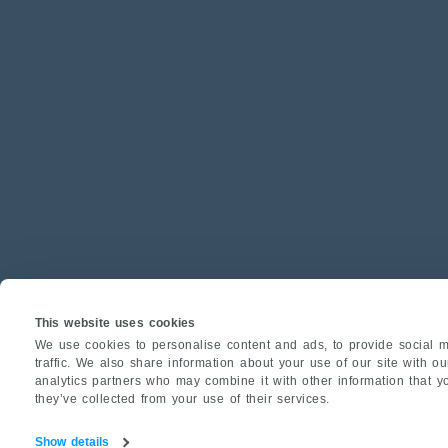
This website uses cookies
We use cookies to personalise content and ads, to provide social m
traffic. We also share information about your use of our site with o
analytics partners who may combine it with other information that y
they’ve collected from your use of their services.
Show details