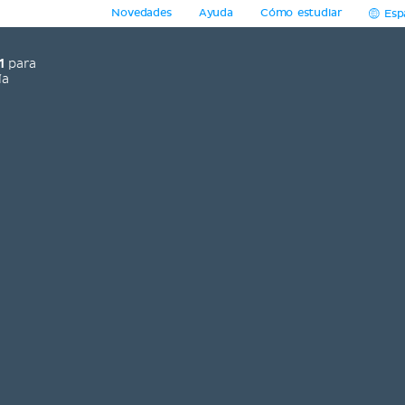
Novedades
Ayuda
Cómo estudiar
Esp
1
para
ía