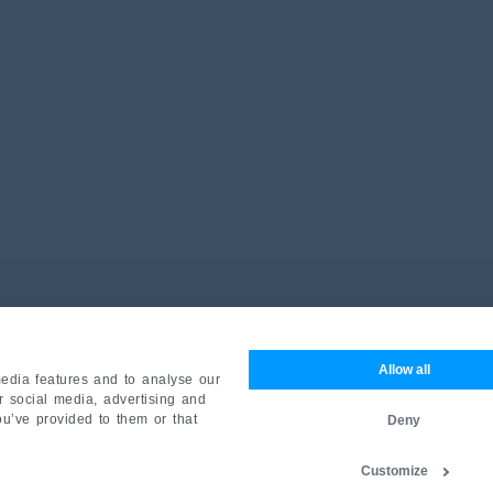
Allow all
edia features and to analyse our
ur social media, advertising and
ou’ve provided to them or that
Deny
Customize