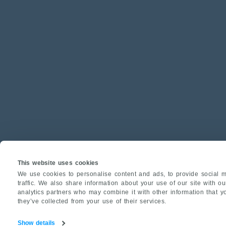
This website uses cookies
We use cookies to personalise content and ads, to provide social m
traffic. We also share information about your use of our site with o
analytics partners who may combine it with other information that y
they’ve collected from your use of their services.
Show details