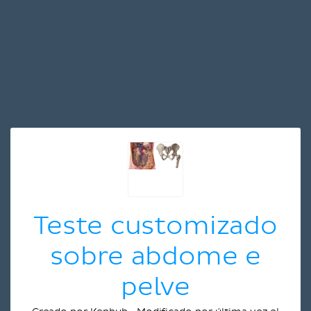
Teste customizado
sobre abdome e
pelve