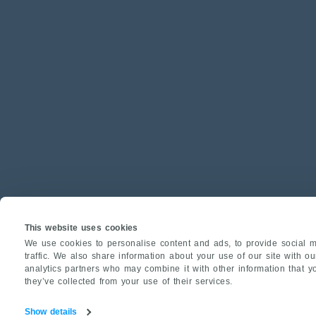
This website uses cookies
We use cookies to personalise content and ads, to provide social m
traffic. We also share information about your use of our site with o
analytics partners who may combine it with other information that y
they’ve collected from your use of their services.
Show details