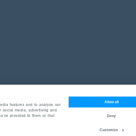
Allow all
edia features and to analyse our
ur social media, advertising and
ou’ve provided to them or that
Deny
Customize