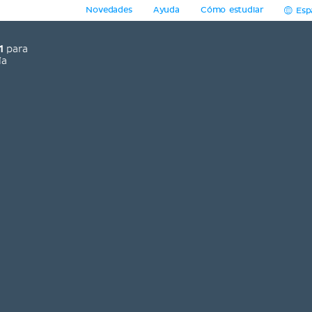
Novedades
Ayuda
Cómo estudiar
Esp
1
para
ía