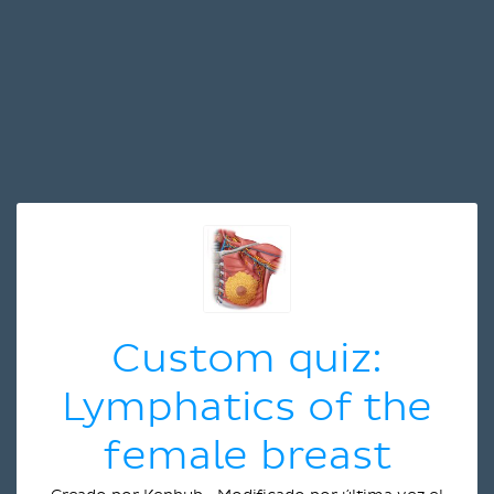
Custom quiz:
Lymphatics of the
female breast