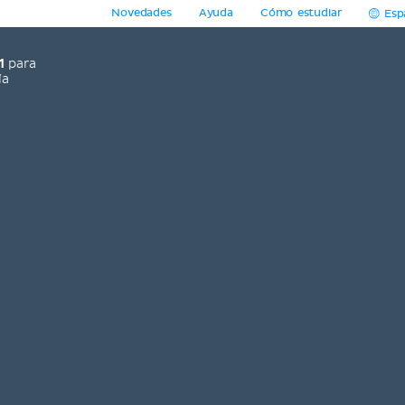
Novedades
Ayuda
Cómo estudiar
Esp
1
para
ía