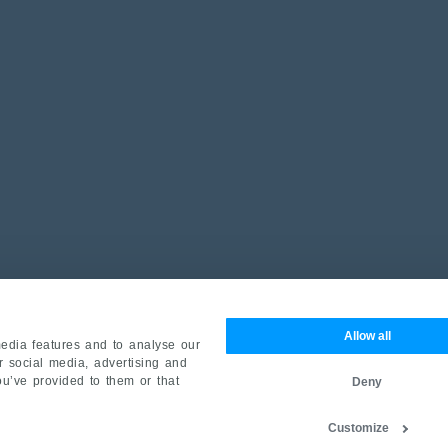
Allow all
edia features and to analyse our
ur social media, advertising and
ou’ve provided to them or that
Deny
Customize