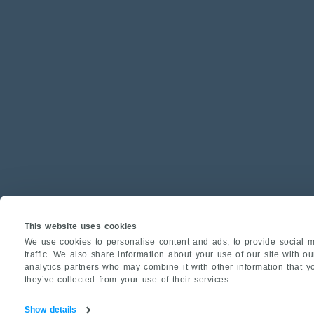
This website uses cookies
We use cookies to personalise content and ads, to provide social m
traffic. We also share information about your use of our site with o
analytics partners who may combine it with other information that y
they’ve collected from your use of their services.
Show details