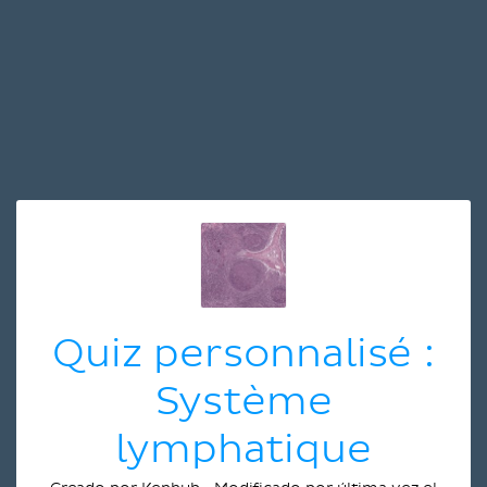
Quiz personnalisé :
Système
lymphatique