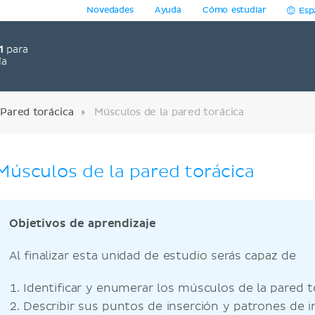
Novedades
Ayuda
Cómo estudiar
Esp
1
para
ía
Pared torácica
Músculos de la pared torácica
Músculos de la pared torácica
Objetivos de aprendizaje
Al finalizar esta unidad de estudio serás capaz de
Identificar y enumerar los músculos de la pared to
Describir sus puntos de inserción y patrones de i