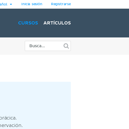
Inicia sesión
Registrarse
añol
CURSOS
ARTÍCULOS
rácica.
nervación.