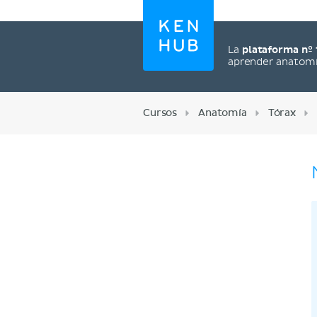
La
plataforma nº 
aprender anatom
Cursos
Anatomía
Tórax
Regístrate ahora