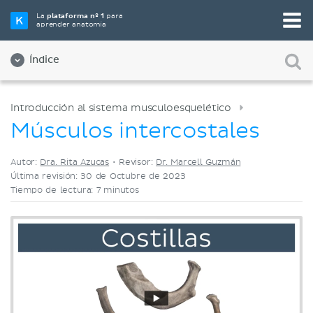
Elige tu herramienta de estudio favorita
La
plataforma nº 1
para
aprender anatomía
Videos
Cuestionarios
Ambos
Índice
Introducción al sistema musculoesquelético
Músculos intercostales
Autor:
Dra. Rita Azucas
•
Revisor:
Dr. Marcell Guzmán
Última revisión: 30 de Octubre de 2023
Tiempo de lectura: 7 minutos