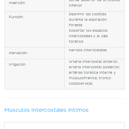
Borde superior de la costilla
Inserción
inferior
Deprimir las costillas
Función
durante la espiración
forzada
Soportar los espacios
intercostales y la caja
torácica
Nervios intercostales
Inervación
Arteria intercostal anterior,
Irrigación
arteria intercostal posterior,
artérias torácica interna y
músculofrenica; tronco
costocervical.
Músculos intercostales íntimos