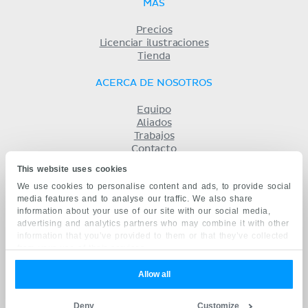
MÁS
Precios
Licenciar ilustraciones
Tienda
ACERCA DE NOSOTROS
Equipo
Aliados
Trabajos
Contacto
Compañía
This website uses cookies
Términos y condiciones
We use cookies to personalise content and ads, to provide social
Privacidad
media features and to analyse our traffic. We also share
KENHUB EN...
information about your use of our site with our social media,
advertising and analytics partners who may combine it with other
English
information that you’ve provided to them or that they’ve collected
Deutsch
from your use of their services.
Português
Français
Allow all
русский
中文
Deny
Customize