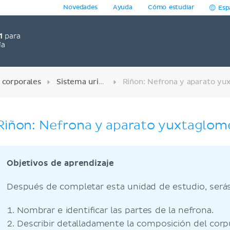
Novedades
Ayuda
Cómo estudiar
Esp
1
para
ía
 corporales
Sistema urinario
Riñon: Nefrona y aparato yuxtaglom
Objetivos de aprendizaje
Después de completar esta unidad de estudio, serás
Nombrar e identificar las partes de la nefrona.
Describir detalladamente la composición del corp