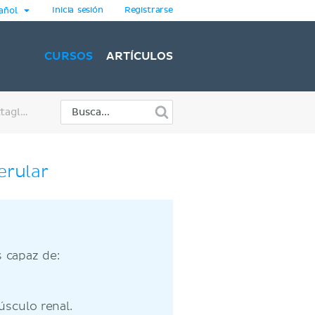
Inicia sesión
Registrarse
añol
CURSOS
ARTÍCULOS
Riñon: Nefrona y aparato yuxtaglomerular
erular
 capaz de:
úsculo renal.