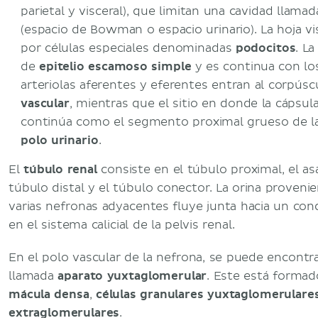
parietal y visceral), que limitan una cavidad llama
(espacio de Bowman o espacio urinario). La hoja vi
por células especiales denominadas
podocitos
. L
de
epitelio escamoso simple
y es continua con los
arteriolas aferentes y eferentes entran al corpús
vascular
, mientras que el sitio en donde la cápsul
continúa como el segmento proximal grueso de l
polo urinario
.
El
túbulo renal
consiste en el túbulo proximal, el asa
túbulo distal y el túbulo conector. La orina proveni
varias nefronas adyacentes fluye junta hacia un cond
en el sistema calicial de la pelvis renal.
En el polo vascular de la nefrona, se puede encontra
llamada
aparato yuxtaglomerular
. Este está formado
mácula densa
,
células granulares yuxtaglomerulare
extraglomerulares
.