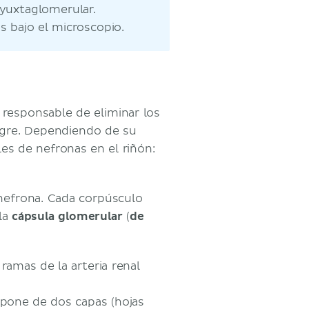
 yuxtaglomerular.
as bajo el microscopio.
, responsable de eliminar los
ngre. Dependiendo de su
les de nefronas en el riñón:
 nefrona. Cada corpúsculo
la
cápsula glomerular
(
de
ramas de la arteria renal
pone de dos capas (hojas