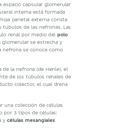
da espacio capsular glomerular
sceral interna está formada
a hoja parietal externa consta
 túbulos de las nefronas. Las
culo renal por medio del
polo
a glomerular se estrecha y
a nefrona se conoce como
 de la nefrona (de Henle), el
ente de los túbulos renales de
ucto colector, el cual drena
r una colección de células
 por 3 tipos de células:
s
y
células mesangiales