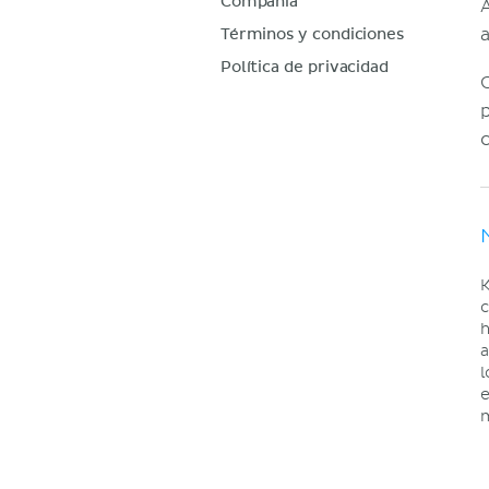
Compañía
Términos y condiciones
Política de privacidad
K
c
h
a
l
e