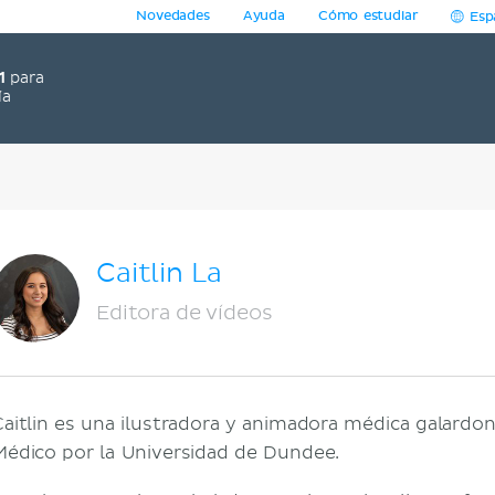
Novedades
Ayuda
Cómo estudiar
Esp
1
para
ía
Caitlin La
Editora de vídeos
Caitlin es una ilustradora y animadora médica galardo
Médico por la Universidad de Dundee.