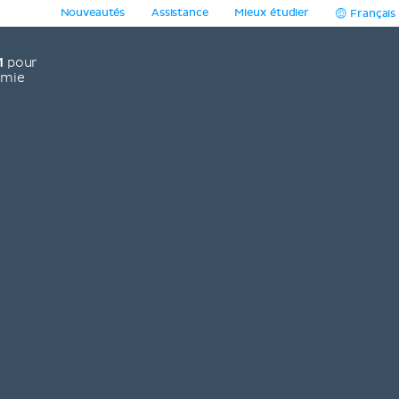
Nouveautés
Assistance
Mieux étudier
Français
1
pour
omie