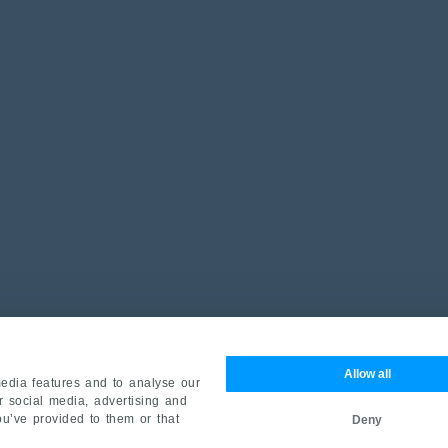
Allow all
edia features and to analyse our
ur social media, advertising and
ou’ve provided to them or that
Deny