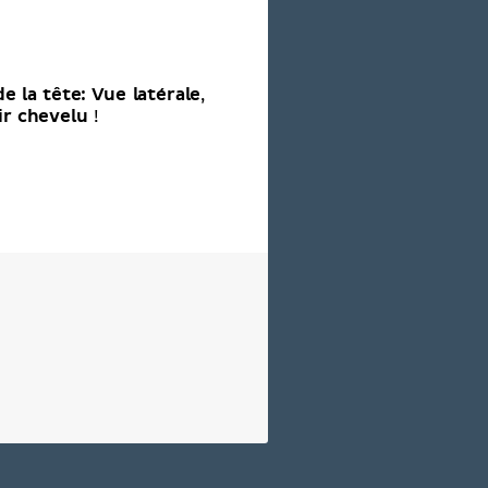
e la tête: Vue latérale
,
ir chevelu
!