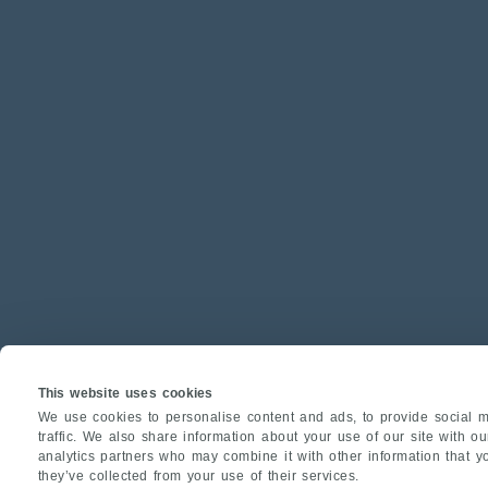
This website uses cookies
We use cookies to personalise content and ads, to provide social m
traffic. We also share information about your use of our site with o
analytics partners who may combine it with other information that y
they’ve collected from your use of their services.