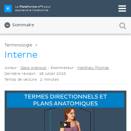
Choisissez votre outil d'étude préféré
La
Plateforme n°1
pour
apprendre l’anatomie
Vidéos
Quiz
Les deux
Sommaire
Terminologie
Interne
Auteur :
Davis Ananouh
•
Examinateur :
Matthieu Thomas
Dernière révision : 28 juillet 2025
Temps de lecture : 2 minutes