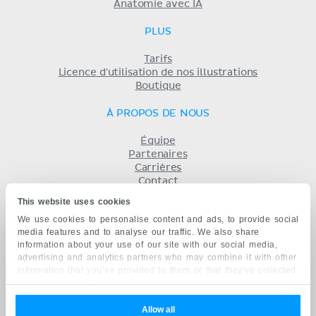
Anatomie avec IA
PLUS
Tarifs
Licence d'utilisation de nos illustrations
Boutique
À PROPOS DE NOUS
Équipe
Partenaires
Carrières
Contact
Mentions légales
This website uses cookies
Conditions
We use cookies to personalise content and ads, to provide social
Politique de confidentialité
media features and to analyse our traffic. We also share
KENHUB EN...
information about your use of our site with our social media,
advertising and analytics partners who may combine it with other
English
information that you’ve provided to them or that they’ve collected
Deutsch
from your use of their services.
Español
Português
Allow all
русский