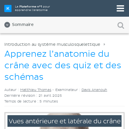
Choisissez votre outil d'étude préféré
La
Plateforme n°1
pour
apprendre l’anatomie
Vidéos
Quiz
Les deux
Sommaire
Introduction au système musculosquelettique
Apprenez l’anatomie du
crâne avec des quiz et des
schémas
Auteur :
Matthieu Thomas
•
Examinateur :
Davis Ananouh
Dernière révision : 21 avril 2025
Temps de lecture : 5 minutes