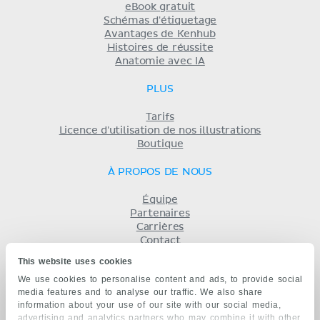
eBook gratuit
Schémas d'étiquetage
Avantages de Kenhub
Histoires de réussite
Anatomie avec IA
PLUS
Tarifs
Licence d'utilisation de nos illustrations
Boutique
À PROPOS DE NOUS
Équipe
Partenaires
Carrières
Contact
Mentions légales
This website uses cookies
Conditions
We use cookies to personalise content and ads, to provide social
Politique de confidentialité
media features and to analyse our traffic. We also share
KENHUB EN...
information about your use of our site with our social media,
advertising and analytics partners who may combine it with other