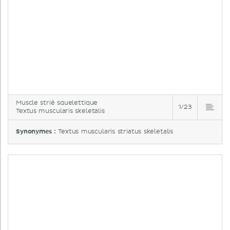
Muscle strié squelettique
1/23
Textus muscularis skeletalis
Synonymes :
Textus muscularis striatus skeletalis