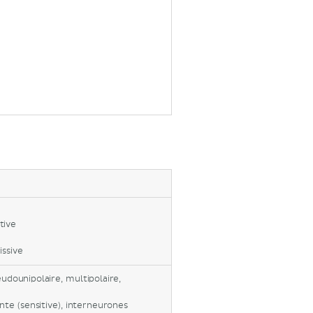
tive
issive
eudounipolaire, multipolaire,
nte (sensitive), interneurones