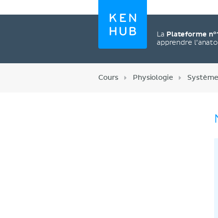
La
Plateforme n°
apprendre l’anat
Cours
Physiologie
Système
Créez un compte
maintenant