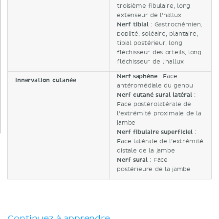
troisième fibulaire, long
extenseur de l'hallux
Nerf tibial
: Gastrocnémien,
poplité, soléaire, plantaire,
tibial postérieur, long
fléchisseur des orteils, long
fléchisseur de l'hallux
Nerf saphène
: Face
Innervation cutanée
antéromédiale du genou
Nerf cutané sural latéral
:
Face postérolatérale de
l’extrémité proximale de la
jambe
Nerf fibulaire superficiel
:
Face latérale de l’extrémité
distale de la jambe
Nerf sural
: Face
postérieure de la jambe
Continuez à apprendre