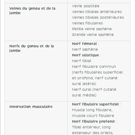
Veine poplitée
Veines du genou et de la
Veines tibiales antérieures
jambe
Veines tibiales postérieures
Veines fibulaires
Petite veine saphène
Grande veine saphène
Nerf fémoral
:
Nerfs du genou et de la
Nerf saphène
jambe
Nerf sciatique
:
Nerf tibial
Nerf fibulaire commun
(nerfs fibulaires superficiel
et profond, nerf cutané
sural latéral)
Nerf sural (nerf cutané
sural médial)
Nerf fibulaire superficiel
:
Innervation musculaire
Muscle long fibulaire,
muscle court fibulaire
Nerf fibulaire profond
:
Tibial antérieur, long
extenseur des orteils,