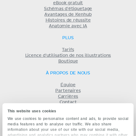
eBook gratuit
Schémas d'étiquetage
Avantages de Kenhub
Histoires de réussite
Anatomie avec IA
PLUS
Tarifs
Licence d'utilisation de nos illustrations
Boutique
À PROPOS DE NOUS
Équipe
Partenaires
Carrières
Contact
Mentions légales
This website uses cookies
Conditions
We use cookies to personalise content and ads, to provide social
Politique de confidentialité
media features and to analyse our traffic. We also share
KENHUB EN...
information about your use of our site with our social media,
advertising and analytics partners who may combine it with other