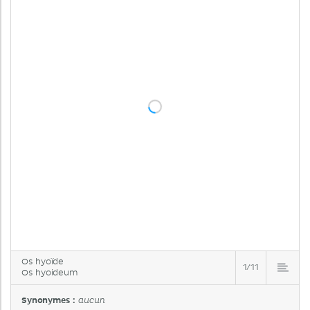
Os hyoïde
1/11
Os hyoideum
Synonymes :
aucun