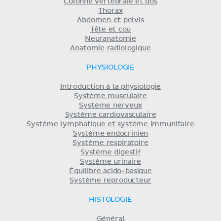
Colonne vertébrale et dos
Thorax
Abdomen et pelvis
Tête et cou
Neuranatomie
Anatomie radiologique
PHYSIOLOGIE
Introduction à la physiologie
Système musculaire
Système nerveux
Système cardiovasculaire
Système lymphatique et système immunitaire
Système endocrinien
Système respiratoire
Système digestif
Système urinaire
Équilibre acido-basique
Système reproducteur
HISTOLOGIE
Général