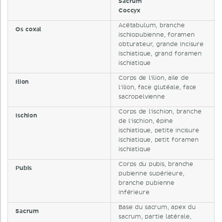
Sacrum
Coccyx
Acétabulum, branche
Os coxal
ischiopubienne, foramen
obturateur, grande incisure
ischiatique, grand foramen
ischiatique
Corps de l'ilion, aile de
Ilion
l'ilion, face glutéale, face
sacropelvienne
Corps de l'ischion, branche
Ischion
de l'ischion, épine
ischiatique, petite incisure
ischiatique, petit foramen
ischiatique
Corps du pubis, branche
Pubis
pubienne supérieure,
branche pubienne
inférieure
Base du sacrum, apex du
Sacrum
sacrum, partie latérale,