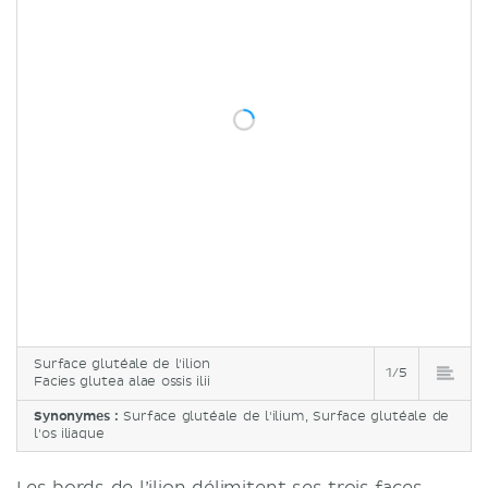
Surface glutéale de l'ilion
1/5
Facies glutea alae ossis ilii
Synonymes :
Surface glutéale de l'ilium, Surface glutéale de
l'os iliaque
Les bords de l’ilion délimitent ses trois faces