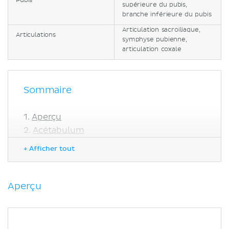
Pubis
supérieure du pubis,
branche inférieure du pubis
Articulation sacroiliaque,
Articulations
symphyse pubienne,
articulation coxale
Sommaire
Aperçu
Acétabulum
Foramen obturateur
+ Afficher tout
Ilion
Bords
Faces
Aperçu
Ischion
Corps
Branche