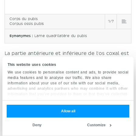
Corps du pubis
1/7
Corpus ossis pubis
Synonymes :
Lame quadrilatère du pubis
La partie antérieure et inférieure de l'os coxal est
le pubis, ou os pubien. Cet os est le plus petit
This website uses cookies
composant de l'os coxal. Il est divisé en trois
We use cookies to personalise content and ads, to provide social
parties principales : le
corps
, la
branche
media features and to analyse our traffic. We also share
information about your use of our site with our social media,
supérieure
et la
branche inférieure
. Le corps est
advertising and analytics partners who may combine it with other
situé en antéro-médial et les deux branches
information that you’ve provided to them or that they’ve collected
from your use of their services.
s'étendent postéro-latéralement au corps : la
branche supérieure s'étend en haut jusqu'à
Allow all
l'acétabulum, tandis que la branche inférieure
continue en bas pour rejoindre la branche
Deny
Customize
ischiatique. Il convient de noter que certaines