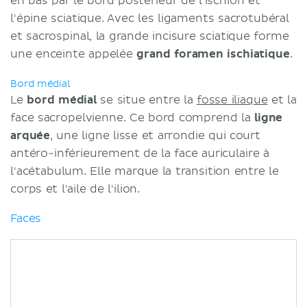
en bas par le bord postérieur de l'ischion et
l'épine sciatique. Avec les ligaments sacrotubéral
et sacrospinal, la grande incisure sciatique forme
une enceinte appelée
grand foramen ischiatique
.
Bord médial
Le
bord médial
se situe entre la
fosse iliaque
et la
face sacropelvienne. Ce bord comprend la
ligne
arquée
, une ligne lisse et arrondie qui court
antéro-inférieurement de la face auriculaire à
l'acétabulum. Elle marque la transition entre le
corps et l'aile de l'ilion.
Faces