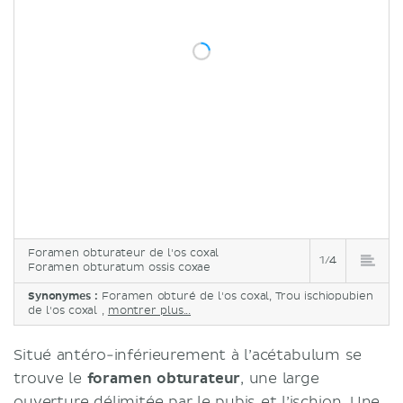
Foramen obturateur de l'os coxal
1/4
Foramen obturatum ossis coxae
Synonymes :
Foramen obturé de l'os coxal, Trou ischiopubien
de l'os coxal ,
montrer plus...
Situé antéro-inférieurement à l’acétabulum se
trouve le
foramen obturateur
, une large
ouverture délimitée par le pubis et l’ischion. Une