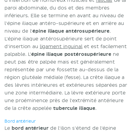
d'insertion de nombreux muscles et
fascias
de la
paroi abdominale, du dos et des membres
inférieurs. Elle se termine en avant au niveau de
l'épine iliaque antéro-supérieure et en arrière au
niveau de l'
épine iliaque antérosupérieure
.
L'épine iliaque antérosupérieure sert de point
d'insertion au
ligament inguinal
et est facilement
palpable. L'
épine iliaque postérosupérieure
ne
peut pas être palpée mais est généralement
représentée par une fossette au-dessus de la
région glutéale médiale (fesse). La crête iliaque a
des lèvres intérieures et extérieures séparées par
une zone intermédiaire. La lèvre extérieure porte
une proéminence près de l'extrémité antérieure
de la crête appelée
tubercule iliaque
.
Bord antérieur
Le
bord antérieur
de l'ilion s'étend de l'épine