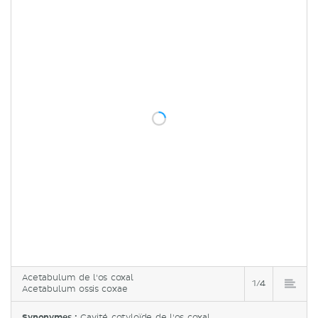
Épine ischiatique
Pubis
Corps
Branche supérieure du pubis
Branche inférieure du pubis
Biopsie de la moelle osseuse
Sources
Acetabulum de l'os coxal
1/4
Acetabulum ossis coxae
Synonymes :
Cavité cotyloïde de l'os coxal