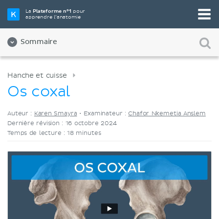
Choisissez votre outil d'étude préféré
La
Plateforme n°1
pour
apprendre l’anatomie
Vidéos
Quiz
Les deux
Sommaire
Hanche et cuisse
Os coxal
Auteur :
Karen Smayra
•
Examinateur :
Chafor Nkemetia Anslem
Dernière révision : 16 octobre 2024
Temps de lecture : 18 minutes