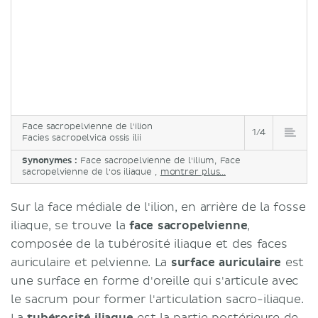
Face sacropelvienne de l'ilion
1/4
Facies sacropelvica ossis ilii
Synonymes :
Face sacropelvienne de l'ilium, Face
sacropelvienne de l'os iliaque ,
montrer plus...
Sur la face médiale de l'ilion, en arrière de la fosse
iliaque, se trouve la
face sacropelvienne
,
composée de la tubérosité iliaque et des faces
auriculaire et pelvienne. La
surface auriculaire
est
une surface en forme d'oreille qui s'articule avec
le sacrum pour former l'articulation sacro-iliaque.
La
tubérosité iliaque
est la partie postérieure de