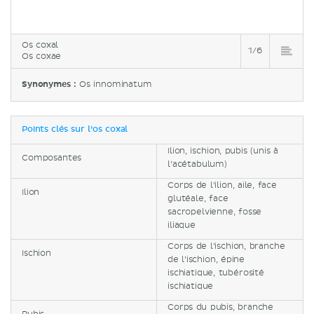
Os coxal
1/6
Os coxae
Synonymes :
Os innominatum
Points clés sur l’os coxal
Ilion, ischion, pubis (unis à
Composantes
l’acétabulum)
Corps de l’ilion, aile, face
Ilion
glutéale, face
sacropelvienne, fosse
iliaque
Corps de l’ischion, branche
Ischion
de l’ischion, épine
ischiatique, tubérosité
ischiatique
Corps du pubis, branche