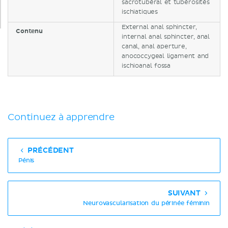
sacrotubéral et tubérosités
ischiatiques
External anal sphincter,
Contenu
internal anal sphincter, anal
canal, anal aperture,
anococcygeal ligament and
ischioanal fossa
Continuez à apprendre
PRÉCÉDENT
Pénis
SUIVANT
Neurovascularisation du périnée féminin