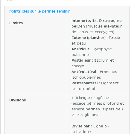
Points clés sur le périnée féminin
Interne (toit)
: Diaphragme
Limites
pelvien (muscles élévateur
de l'anus et coccygien)
Externe (plancher)
: Fascia
et peau
Antérieur
: Symphyse
pubienne
Postérieur
: Sacrum et
coccyx
Antérolatéral
: Branches
ischiopubiennes
Postérolatéral
: Ligament
sacrotubéral
1. Triangle urogénital
Divisions
(espace périnéal profond et
espace périnéal superficiel)
2. Triangle anal
Divisé par
: Ligne bi-
ischiatique