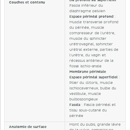
Du profond au superficiel
Couches et contenu
Fascia inférieur du
diaphragme pelvien
Espace périnéal profond
:
Muscle transverse profond
du périnée, muscle
compresseur de l'urètre,
muscle du sphincter
urétrovaginal, sphincter
urétral externe, parties de
l'urètre, du vagin et
récessus antérieur de la
fosse ischio-anale
Membrane périnéale
Espace périnéal superficiel
:
Pilier du clitoris, muscle
ischiocaverneux, bulbe du
vestibule, muscle
bulbospongieux
Fascia
: Fascia périnéal et
tissu sous-cutané du
périnée
Mont du pubis, grande lèvre
Anatomie de surface