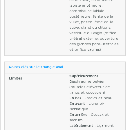
de la vulve, commissure
labiale antérieure,
commissure labiale
postérieure, fente de la
vulve, petite lèvre de la
vulve, gland du clitoris,
vestibule du vagin (orifice
urétral externe, ouverture
des glandes para-urétrales
et orifice vaginal)
Points clés sur le triangle anal
Supérieurement
:
Limites
Diaphragme pelvien
(muscles élévateur de
l'anus et coccygien)
En bas
: Fascias et peau
En avant
: Ligne bi-
ischiatique
En arrière
: Coccyx et
sacrum
Latéralement
: Ligament