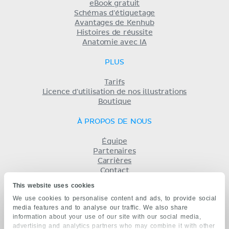
eBook gratuit
Schémas d'étiquetage
Avantages de Kenhub
Histoires de réussite
Anatomie avec IA
PLUS
Tarifs
Licence d'utilisation de nos illustrations
Boutique
À PROPOS DE NOUS
Équipe
Partenaires
Carrières
Contact
Mentions légales
This website uses cookies
Conditions
We use cookies to personalise content and ads, to provide social
Politique de confidentialité
media features and to analyse our traffic. We also share
KENHUB EN...
information about your use of our site with our social media,
advertising and analytics partners who may combine it with other