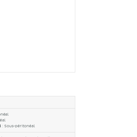
onéal
éal
al
: Sous-péritonéal