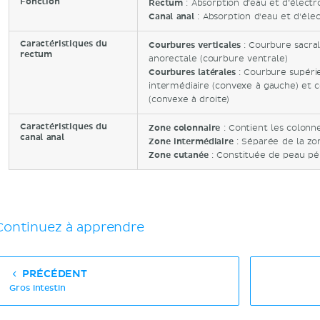
Fonction
Rectum
: Absorption d’eau et d’électr
Canal anal
: Absorption d'eau et d'éle
Caractéristiques du
Courbures
verticales
: Courbure sacral
rectum
anorectale (courbure ventrale)
Courbures latérales
: Courbure supéri
intermédiaire (convexe à gauche) et c
(convexe à droite)
Caractéristiques du
Zone colonnaire
: Contient les colonnes
canal anal
Zone intermédiaire
: Séparée de la zon
Zone cutanée
: Constituée de peau pér
Continuez à apprendre
PRÉCÉDENT
Gros intestin