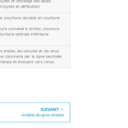
olytes et stockage des selles
ctrolytes et défécation
e (courbure dorsale) et courbure
eure (convexe à droite), courbure
ourbure latérale inférieure
 anales, les valvules et les sinus
e colonnaire par la ligne pectinée
ianale et évoluant vers l'anus
SUIVANT
Artères du gros intestin