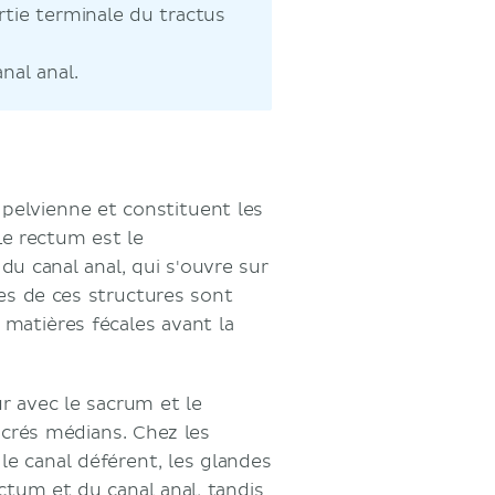
rtie terminale du tractus
nal anal.
 pelvienne et constituent les
Le rectum est le
u canal anal, qui s'ouvre sur
ales de ces structures sont
s matières fécales avant la
r avec le sacrum et le
acrés médians. Chez les
 le canal déférent, les glandes
ctum et du canal anal, tandis