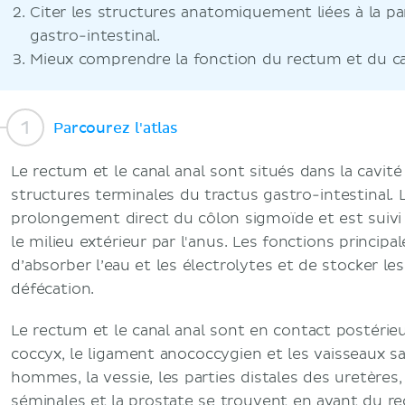
Citer les structures anatomiquement liées à la pa
gastro-intestinal.
Mieux comprendre la fonction du rectum et du ca
Parcourez l'atlas
Le rectum et le canal anal sont situés dans la cavité
structures terminales du tractus gastro-intestinal. 
prolongement direct du côlon sigmoïde et est suivi d
le milieu extérieur par l'anus. Les fonctions princip
d’absorber l’eau et les électrolytes et de stocker le
défécation.
Le rectum et le canal anal sont en contact postérieu
coccyx, le ligament anococcygien et les vaisseaux s
hommes, la vessie, les parties distales des uretères,
séminales et la prostate se trouvent en avant du re