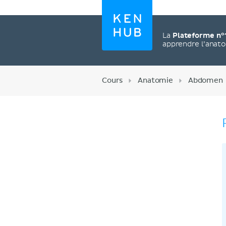
La
Plateforme n°
apprendre l’anat
Cours
Anatomie
Abdomen
Créez un compte
maintenant