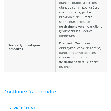
glandes bulbo-urétrales,
glandes séminales, urètre
membraneux, partie
proximale de l'urètre
spongieux, prostate.
Se drainent vers
: Ganglions
lymphatiques iliaques
communs
Drainent
: Testicules,
Nœuds lymphatiques
épididyme, canal déférent,
lombaires
ganglions lymphatiques
iliaques communs.
Se drainent vers
: Citerne
du chyle
Continuez à apprendre
PRÉCÉDENT