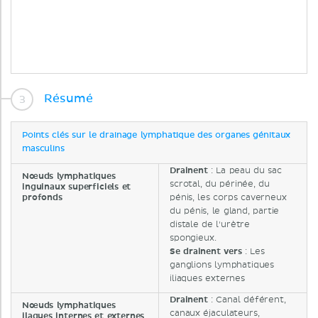
Résumé
Points clés sur le drainage lymphatique des organes génitaux
masculins
Drainent
: La peau du sac
Nœuds lymphatiques
scrotal, du périnée, du
inguinaux superficiels et
profonds
pénis, les corps caverneux
du pénis, le gland, partie
distale de l'urètre
spongieux.
Se drainent vers
: Les
ganglions lymphatiques
iliaques externes
Drainent
: Canal déférent,
Nœuds lymphatiques
canaux éjaculateurs,
ilaques internes et externes