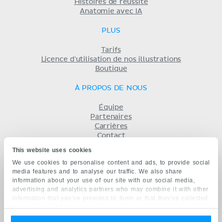
Histoires de réussite
Anatomie avec IA
PLUS
Tarifs
Licence d'utilisation de nos illustrations
Boutique
À PROPOS DE NOUS
Équipe
Partenaires
Carrières
Contact
Mentions légales
This website uses cookies
Conditions
We use cookies to personalise content and ads, to provide social
Politique de confidentialité
media features and to analyse our traffic. We also share
KENHUB EN...
information about your use of our site with our social media,
advertising and analytics partners who may combine it with other
English
information that you’ve provided to them or that they’ve collected
Deutsch
from your use of their services.
Español
Português