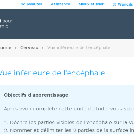
Nouveautés
Assistance
Mieux étudier
Français
1
pour
omie
tomie
Cerveau
Vue inférieure de l'encéphale
Vue inférieure de l'encéphale
Objectifs d'apprentissage
​​Après avoir complété cette unité d'étude, vous ser
Décrire les parties visibles de l’encéphale sur la v
Nommer et délimiter les 2 parties de la surface i