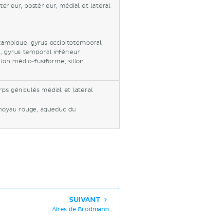
térieur, postérieur, médial et latéral
ocampique, gyrus occipitotemporal
l, gyrus temporal inférieur
 sillon médio-fusiforme, sillon
rps géniculés médial et latéral
 noyau rouge, aqueduc du
SUIVANT
Aires de Brodmann