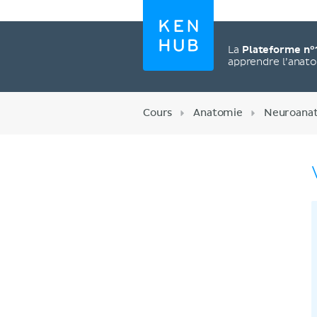
La
Plateforme n°
apprendre l’anat
Cours
Anatomie
Neuroana
Créez un compte
maintenant