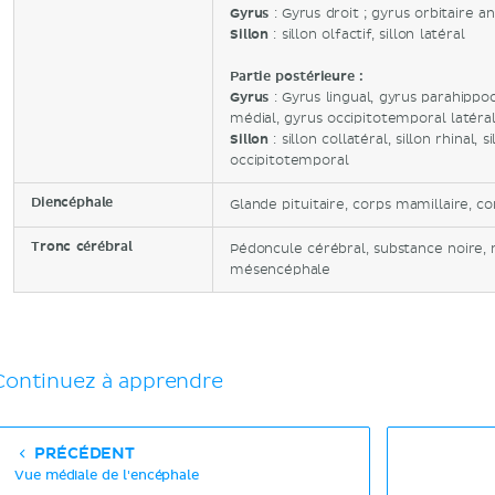
Gyrus
: Gyrus droit ; gyrus orbitaire an
Sillon
: sillon olfactif, sillon latéral
Partie postérieure :
Gyrus
: Gyrus lingual, gyrus parahipp
médial, gyrus occipitotemporal latéra
Sillon
: sillon collatéral, sillon rhinal,
occipitotemporal
Diencéphale
Glande pituitaire, corps mamillaire, co
Tronc cérébral
Pédoncule cérébral, substance noire,
mésencéphale
Continuez à apprendre
PRÉCÉDENT
Vue médiale de l'encéphale