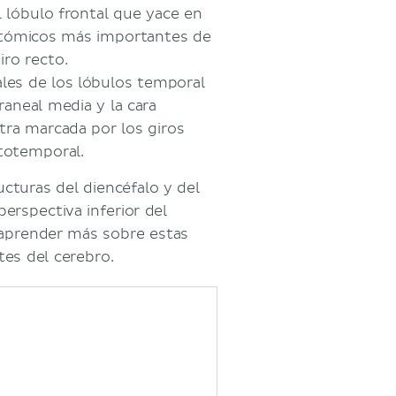
l lóbulo frontal que yace en
anatómicos más importantes de
iro recto.
les de los lóbulos temporal
raneal media y la cara
tra marcada por los giros
pitotemporal.
ucturas del diencéfalo y del
erspectiva inferior del
a aprender más sobre estas
es del cerebro.