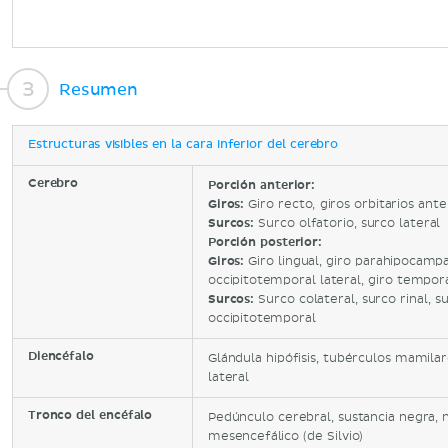
Resumen
Estructuras visibles en la cara inferior del cerebro
Cerebro
Porción anterior:
Giros:
Giro recto, giros orbitarios ante
Surcos:
Surco olfatorio, surco lateral
Porción posterior:
Giros:
Giro lingual, giro parahipocampa
occipitotemporal lateral, giro tempora
Surcos:
Surco colateral, surco rinal, 
occipitotemporal
Diencéfalo
Glándula hipófisis, tubérculos mamila
lateral
Tronco del encéfalo
Pedúnculo cerebral, sustancia negra, 
mesencefálico (de Silvio)