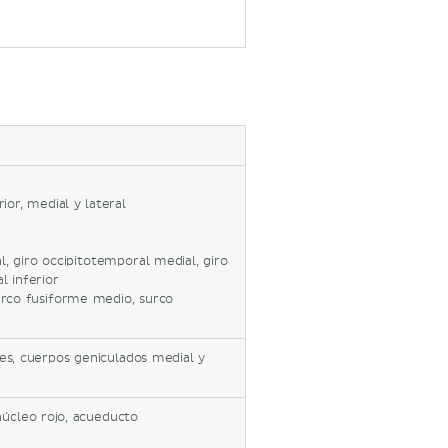
rior, medial y lateral
l, giro occipitotemporal medial, giro
l inferior
surco fusiforme medio, surco
res, cuerpos geniculados medial y
núcleo rojo, acueducto