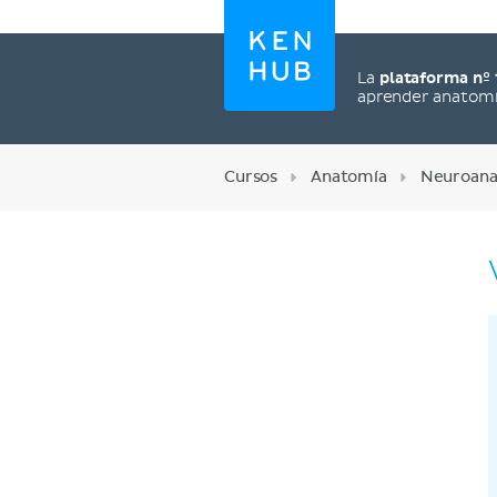
La
plataforma nº 
aprender anatom
Cursos
Anatomía
Neuroana
Regístrate ahora