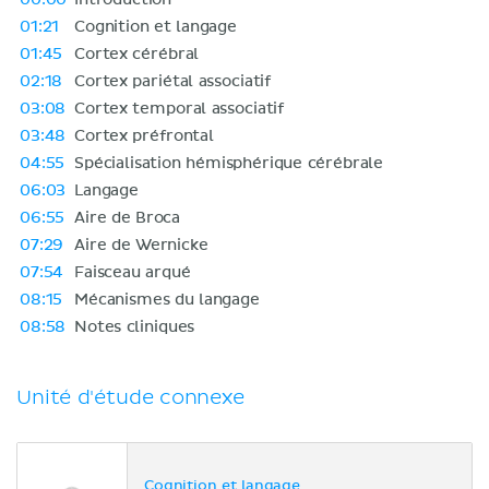
01:21
Cognition et langage
01:45
Cortex cérébral
02:18
Cortex pariétal associatif
03:08
Cortex temporal associatif
03:48
Cortex préfrontal
04:55
Spécialisation hémisphérique cérébrale
06:03
Langage
06:55
Aire de Broca
07:29
Aire de Wernicke
07:54
Faisceau arqué
08:15
Mécanismes du langage
08:58
Notes cliniques
Unité d'étude connexe
Cognition et langage