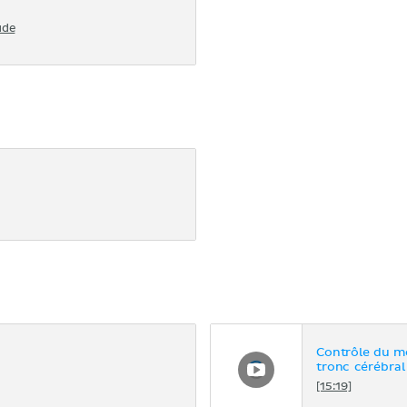
ude
Contrôle du mo
tronc cérébral
[15:19]