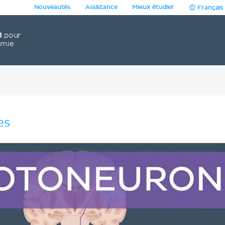
Nouveautés
Assistance
Mieux étudier
Français
1
pour
omie
es