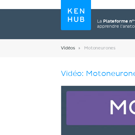
La
Plateforme n°
apprendre l’anat
Vidéos
Motoneurones
Vidéo: Motoneuron