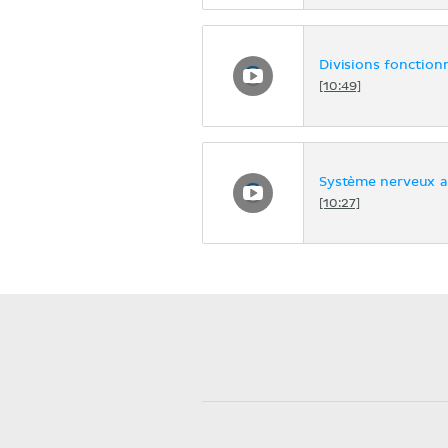
Divisions fonction
[10:49]
Système nerveux 
[10:27]