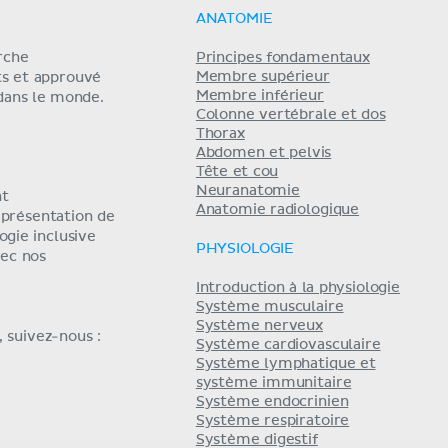
ANATOMIE
erche
Principes fondamentaux
Membre supérieur
ts et approuvé
Membre inférieur
 dans le monde.
Colonne vertébrale et dos
Thorax
Abdomen et pelvis
Tête et cou
Neuranatomie
nt
Anatomie radiologique
eprésentation de
ogie inclusive
PHYSIOLOGIE
ec nos
Introduction à la physiologie
Système musculaire
Système nerveux
 suivez-nous :
Système cardiovasculaire
Système lymphatique et
système immunitaire
Système endocrinien
Système respiratoire
Système digestif