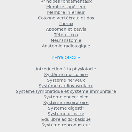
Principes fondamentaux
Membre supérieur
Membre inférieur
Colonne vertébrale et dos
Thorax
Abdomen et pelvis
Tête et cou
Neuranatomie
Anatomie radiologique
PHYSIOLOGIE
Introduction à la physiologie
Système musculaire
Système nerveux
Système cardiovasculaire
Système lymphatique et système immunitaire
Système endocrinien
Système respiratoire
Système digestif
Système urinaire
Équilibre acido-basique
Système reproducteur