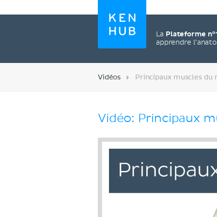
La
Plateforme n°
apprendre l’anat
Vidéos
Principaux muscles du
Vidéo: Principaux 