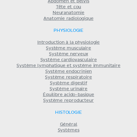
Abdomen et pelvis
Tête et cou
Neuranatomie
Anatomie radiologique
PHYSIOLOGIE
Introduction à la physiologie
Système musculaire
Système nerveux
Système cardiovasculaire
Système lymphatique et système immunitaire
Système endocrinien
Système respiratoire
Système digestif
Système urinaire
Équilibre acido-basique
Système reproducteur
HISTOLOGIE
Général
Systèmes