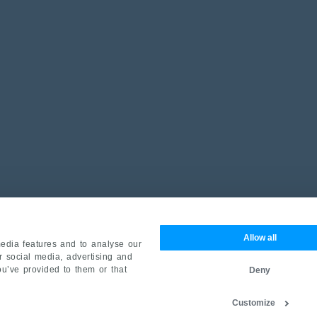
Allow all
edia features and to analyse our
ur social media, advertising and
ou’ve provided to them or that
Deny
Customize