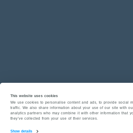
This website uses cookies
We use cookies to personalise content and ads, to provide social m
traffic. We also share information about your use of our site with o
analytics partners who may combine it with other information that y
they’ve collected from your use of their services.
Show details