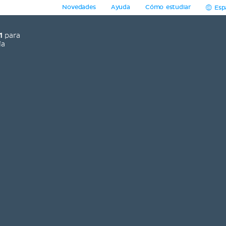
Novedades
Ayuda
Cómo estudiar
Esp
1
para
ía