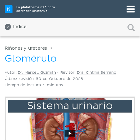
Elige tu herramienta de estudio favorita
La
plataforma nº 1
para
aprender anatomía
Videos
Cuestionarios
Ambos
Índice
Riñones y ureteres
Glomérulo
Autor:
Dr. Marcell Guzmán
•
Revisor:
Dra. Cinthia Serrano
Última revisión: 30 de Octubre de 2023
Tiempo de lectura: 5 minutos