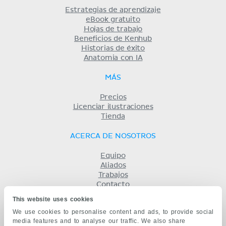
Estrategias de aprendizaje
eBook gratuito
Hojas de trabajo
Beneficios de Kenhub
Historias de éxito
Anatomia con IA
MÁS
Precios
Licenciar ilustraciones
Tienda
ACERCA DE NOSOTROS
Equipo
Aliados
Trabajos
Contacto
Compañía
This website uses cookies
Términos y condiciones
We use cookies to personalise content and ads, to provide social
Privacidad
media features and to analyse our traffic. We also share
KENHUB EN...