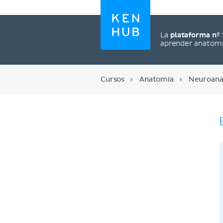
La
plataforma nº 
aprender anatom
Cursos
Anatomía
Neuroana
Regístrate ahora