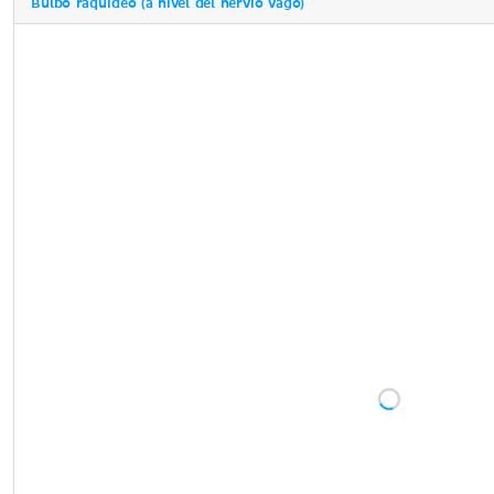
Bulbo raquídeo (a nivel del nervio vago)