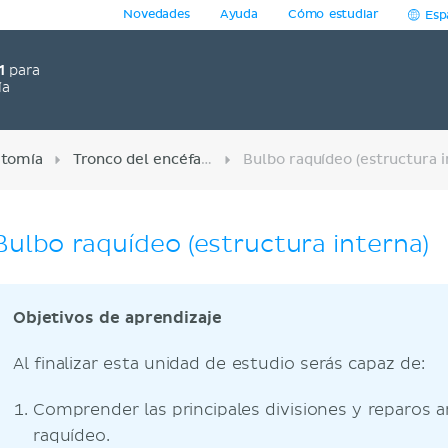
Novedades
Ayuda
Cómo estudiar
Esp
1
para
ía
tomía
Tronco del encéfalo
Bulbo raquídeo (estructura interna)
Objetivos de aprendizaje
Al finalizar esta unidad de estudio serás capaz de:
Comprender las principales divisiones y reparos 
raquídeo.