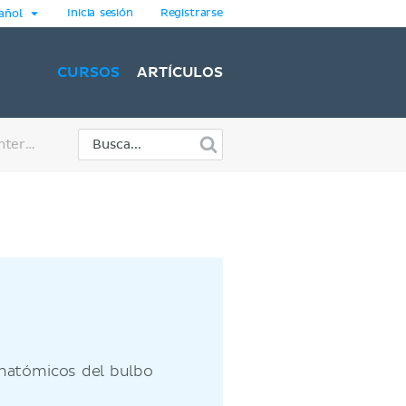
Inicia sesión
Registrarse
añol
CURSOS
ARTÍCULOS
Bulbo raquídeo (estructura interna)
anatómicos del bulbo