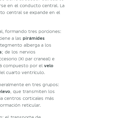
rse en el conducto central. La
to central se expande en el
al, formando tres porciones:
tiene a las
pirámides
 tegmento alberga a los
s
; de los nervios
ccesorio (XI par craneal) e
stá compuesto por el
velo
del cuarto ventrículo.
neralmente en tres grupos:
elevo
, que transmiten los
ia centros corticales más
ormación reticular.
n; el transporte de