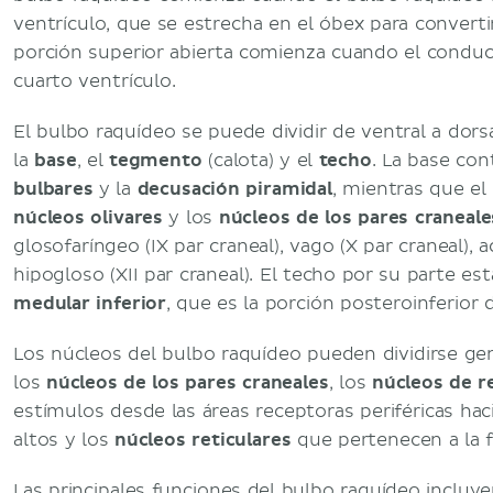
ventrículo, que se estrecha en el óbex para converti
porción superior abierta comienza cuando el conduc
cuarto ventrículo.
El bulbo raquídeo se puede dividir de ventral a dors
la
base
, el
tegmento
(calota) y el
techo
. La base con
bulbares
y la
decusación piramidal
, mientras que el
núcleos olivares
y los
núcleos de los pares craneale
glosofaríngeo (IX par craneal), vago (X par craneal), a
hipogloso (XII par craneal). El techo por su parte e
medular inferior
, que es la porción posteroinferior 
Los núcleos del bulbo raquídeo pueden dividirse ge
los
núcleos de los pares craneales
, los
núcleos de r
estímulos desde las áreas receptoras periféricas hac
altos y los
núcleos reticulares
que pertenecen a la f
Las principales funciones del bulbo raquídeo incluye