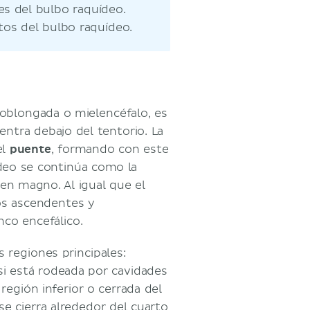
nes del bulbo raquídeo.
ctos del bulbo raquídeo.
oblongada o mielencéfalo, es
entra debajo del tentorio. La
l
puente
, formando con este
deo se continúa como la
en magno. Al igual que el
os ascendentes y
co encefálico.
 regiones principales:
si está rodeada por cavidades
región inferior o cerrada del
e cierra alrededor del cuarto