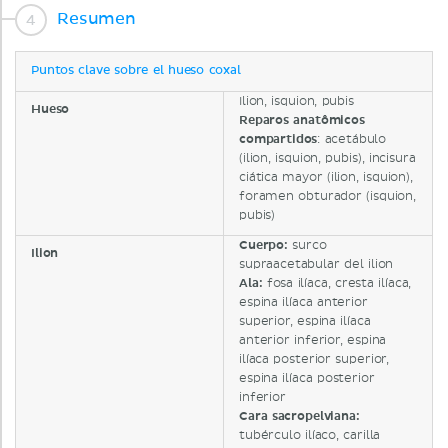
Resumen
Puntos clave sobre el hueso coxal
Ilion, isquion, pubis
Hueso
Reparos anatômicos
compartidos
: acetábulo
(ilion, isquion, pubis), incisura
ciática mayor (ilion, isquion),
foramen obturador (isquion,
pubis)
Cuerpo:
surco
Ilion
supraacetabular del ilion
Ala:
fosa ilíaca, cresta ilíaca,
espina ilíaca anterior
superior, espina ilíaca
anterior inferior, espina
ilíaca posterior superior,
espina ilíaca posterior
inferior
Cara sacropelviana:
tubérculo ilíaco, carilla