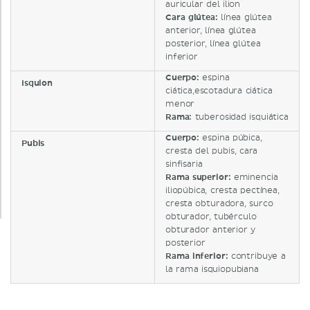
auricular del ilion
Cara glútea:
línea glútea
anterior, línea glútea
posterior, línea glútea
inferior
Cuerpo:
espina
Isquion
ciática,escotadura ciática
menor
Rama:
tuberosidad isquiática
Cuerpo:
espina púbica,
Pubis
cresta del pubis, cara
sinfisaria
Rama superior:
eminencia
iliopúbica, cresta pectínea,
cresta obturadora, surco
obturador, tubérculo
obturador anterior y
posterior
Rama inferior:
contribuye a
la rama isquiopubiana