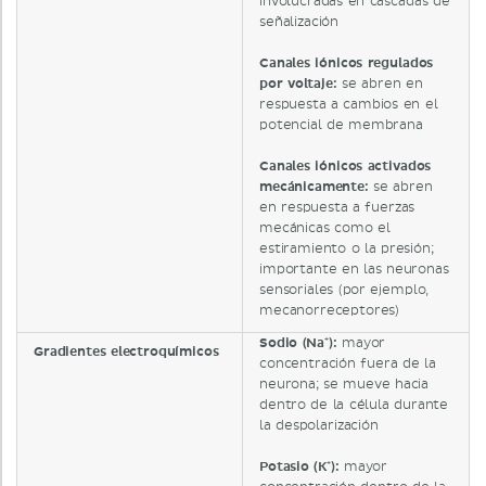
involucradas en cascadas de
señalización
Canales iónicos regulados
por voltaje:
se abren en
respuesta a cambios en el
potencial de membrana
Canales iónicos activados
mecánicamente:
se abren
en respuesta a fuerzas
mecánicas como el
estiramiento o la presión;
importante en las neuronas
sensoriales (por ejemplo,
mecanorreceptores)
Sodio (Na⁺):
mayor
Gradientes electroquímicos
concentración fuera de la
neurona; se mueve hacia
dentro de la célula durante
la despolarización
Potasio (K⁺):
mayor