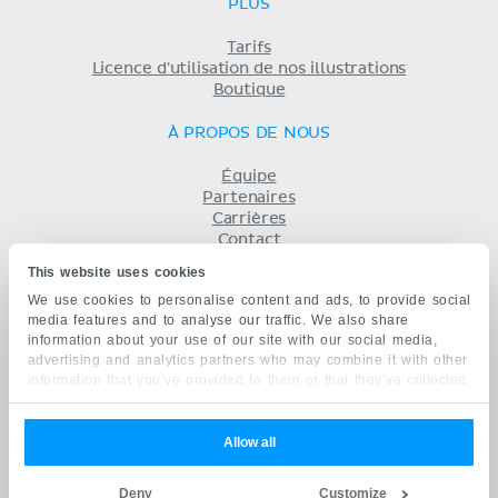
PLUS
Tarifs
Licence d'utilisation de nos illustrations
Boutique
À PROPOS DE NOUS
Équipe
Partenaires
Carrières
Contact
Mentions légales
This website uses cookies
Conditions
We use cookies to personalise content and ads, to provide social
Politique de confidentialité
media features and to analyse our traffic. We also share
KENHUB EN...
information about your use of our site with our social media,
advertising and analytics partners who may combine it with other
English
information that you’ve provided to them or that they’ve collected
Deutsch
from your use of their services.
Español
Português
Allow all
русский
中文
Deny
Customize