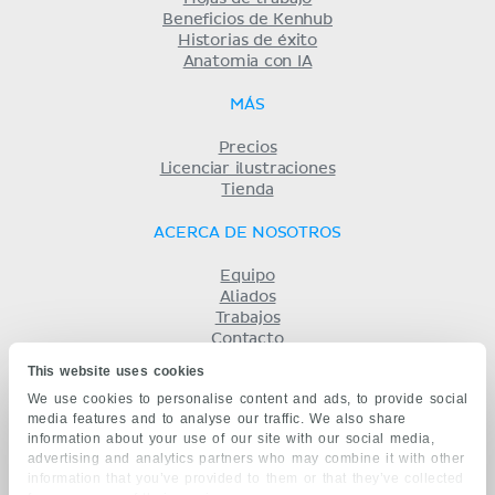
Beneficios de Kenhub
Historias de éxito
Anatomia con IA
MÁS
Precios
Licenciar ilustraciones
Tienda
ACERCA DE NOSOTROS
Equipo
Aliados
Trabajos
Contacto
Compañía
This website uses cookies
Términos y condiciones
We use cookies to personalise content and ads, to provide social
Privacidad
media features and to analyse our traffic. We also share
KENHUB EN...
information about your use of our site with our social media,
advertising and analytics partners who may combine it with other
English
information that you’ve provided to them or that they’ve collected
Deutsch