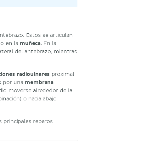
antebrazo. Estos se articulan
po en la
muñeca
. En la
ateral del antebrazo, mientras
ciones radioulnares
proximal
os por una
membrana
adio moverse alrededor de la
pinación) o hacia abajo
s principales reparos