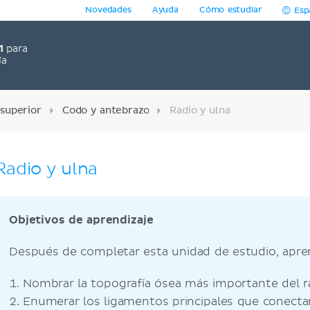
Novedades
Ayuda
Cómo estudiar
Esp
1
para
ía
superior
Codo y antebrazo
Radio y ulna
Radio y ulna
Objetivos de aprendizaje
Después de completar esta unidad de estudio, apre
Nombrar la topografía ósea más importante del ra
Enumerar los ligamentos principales que conectan 