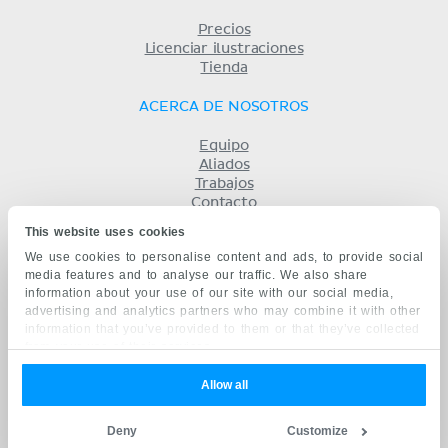
Precios
Licenciar ilustraciones
Tienda
ACERCA DE NOSOTROS
Equipo
Aliados
Trabajos
Contacto
Compañía
This website uses cookies
Términos y condiciones
We use cookies to personalise content and ads, to provide social
Privacidad
media features and to analyse our traffic. We also share
KENHUB EN...
information about your use of our site with our social media,
advertising and analytics partners who may combine it with other
English
information that you’ve provided to them or that they’ve collected
Deutsch
from your use of their services.
Português
Français
Allow all
русский
中文
Deny
Customize