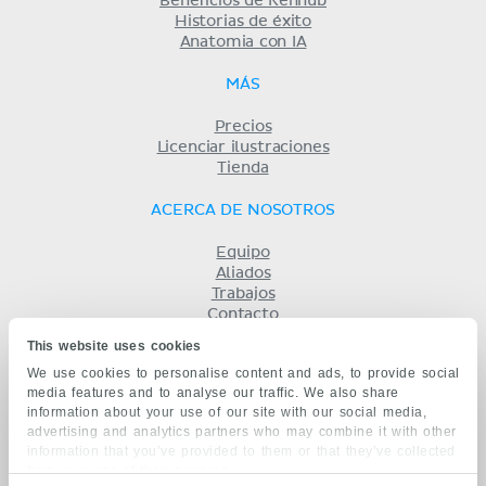
Beneficios de Kenhub
Historias de éxito
Anatomia con IA
MÁS
Precios
Licenciar ilustraciones
Tienda
ACERCA DE NOSOTROS
Equipo
Aliados
Trabajos
Contacto
Compañía
This website uses cookies
Términos y condiciones
We use cookies to personalise content and ads, to provide social
Privacidad
media features and to analyse our traffic. We also share
KENHUB EN...
information about your use of our site with our social media,
advertising and analytics partners who may combine it with other
English
information that you’ve provided to them or that they’ve collected
Deutsch
from your use of their services.
Português