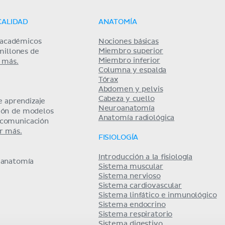
CALIDAD
ANATOMÍA
s académicos
Nociones básicas
Miembro superior
millones de
Miembro inferior
 más.
Columna y espalda
Tórax
Abdomen y pelvis
Cabeza y cuello
 aprendizaje
Neuroanatomía
ción de modelos
Anatomía radiológica
y comunicación
r más.
FISIOLOGÍA
Introducción a la fisiología
e anatomía
Sistema muscular
Sistema nervioso
Sistema cardiovascular
Sistema linfático e inmunológico
Sistema endocrino
Sistema respiratorio
Sistema digestivo