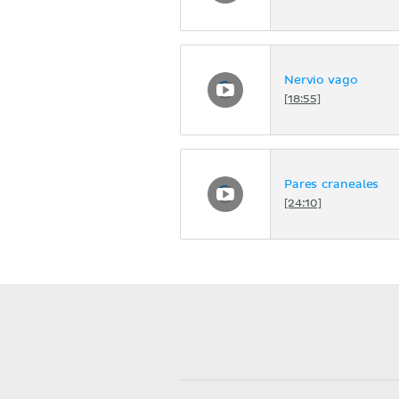
Nervio vago
[18:55]
Pares craneales
[24:10]