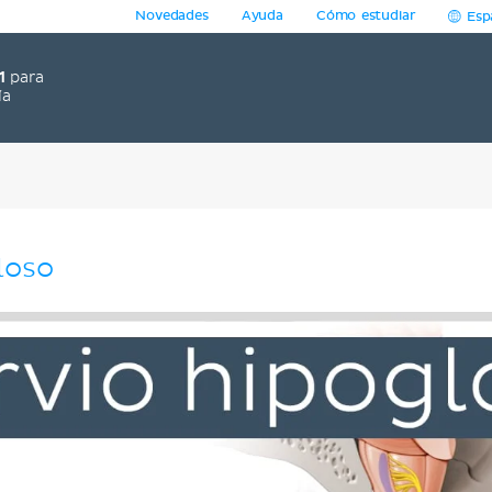
Novedades
Ayuda
Cómo estudiar
Esp
1
para
ía
loso