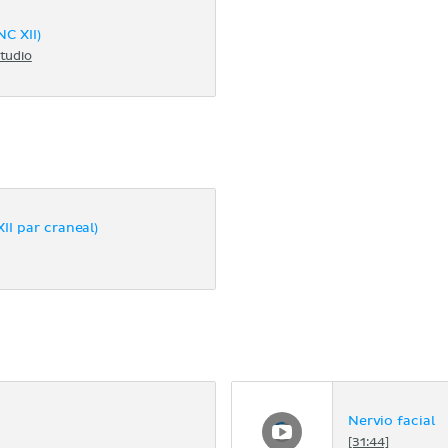
NC XII)
tudio
II par craneal)
Nervio facial
[31:44]