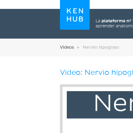
La
plataforma nº 
aprender anatom
Videos
Nervio hipogloso
Video: Nervio hipog