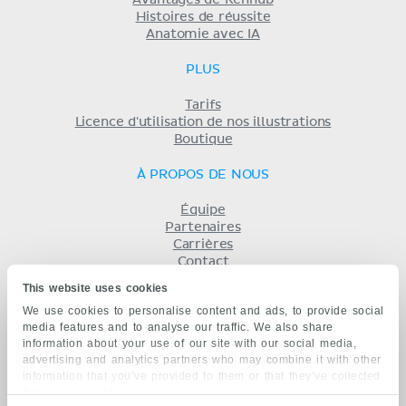
Histoires de réussite
Anatomie avec IA
PLUS
Tarifs
Licence d'utilisation de nos illustrations
Boutique
À PROPOS DE NOUS
Équipe
Partenaires
Carrières
Contact
Mentions légales
This website uses cookies
Conditions
We use cookies to personalise content and ads, to provide social
Politique de confidentialité
media features and to analyse our traffic. We also share
KENHUB EN...
information about your use of our site with our social media,
advertising and analytics partners who may combine it with other
English
information that you’ve provided to them or that they’ve collected
Deutsch
from your use of their services.
Español