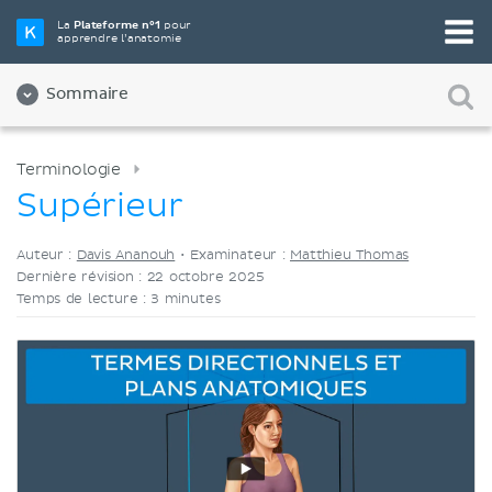
Choisissez votre outil d'étude préféré
La
Plateforme n°1
pour
apprendre l’anatomie
Vidéos
Quiz
Les deux
Sommaire
Terminologie
Supérieur
Auteur :
Davis Ananouh
•
Examinateur :
Matthieu Thomas
Dernière révision : 22 octobre 2025
Temps de lecture : 3 minutes