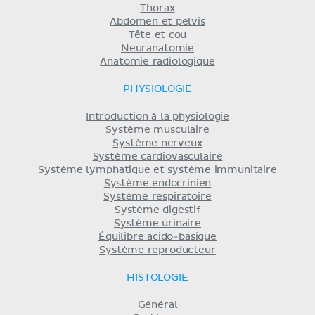
Thorax
Abdomen et pelvis
Tête et cou
Neuranatomie
Anatomie radiologique
PHYSIOLOGIE
Introduction à la physiologie
Système musculaire
Système nerveux
Système cardiovasculaire
Système lymphatique et système immunitaire
Système endocrinien
Système respiratoire
Système digestif
Système urinaire
Équilibre acido-basique
Système reproducteur
HISTOLOGIE
Général