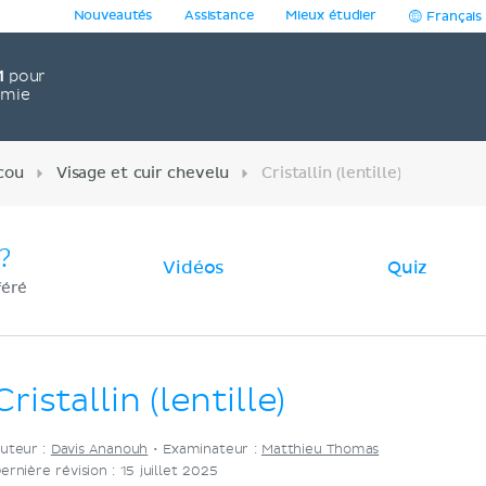
Nouveautés
Assistance
Mieux étudier
Français
1
pour
omie
cou
Visage et cuir chevelu
Cristallin (lentille)
?
Vidéos
Quiz
féré
Cristallin (lentille)
uteur :
Davis Ananouh
•
Examinateur :
Matthieu Thomas
ernière révision : 15 juillet 2025