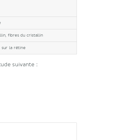
é
in, fibres du cristallin
 sur la rétine
tude suivante :