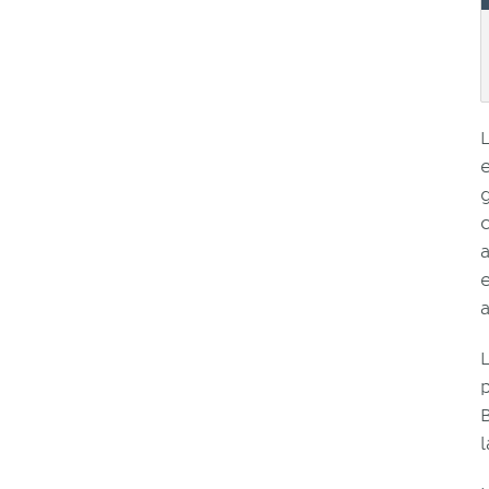
g
c
a
p
l