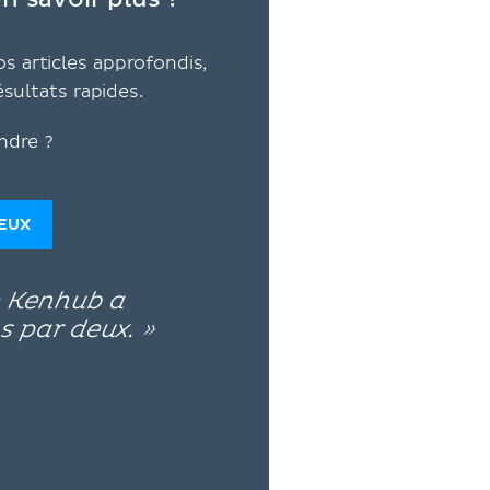
en savoir plus ?
s articles approfondis,
ésultats rapides.
ndre ?
DEUX
e Kenhub a
s par deux. »