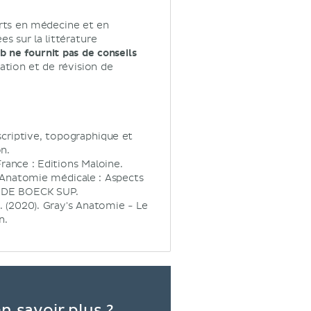
rts en médecine et en
s sur la littérature
 ne fournit pas de conseils
tion et de révision de
scriptive, topographique et
n.
rance : Editions Maloine.
1). Anatomie médicale : Aspects
 : DE BOECK SUP.
 J. (2020). Gray's Anatomie - Le
n.