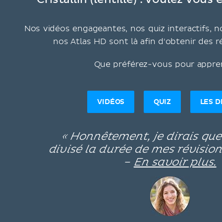
Cristallin (lentille) : voulez vous 
Nos vidéos engageantes, nos quiz interactifs, no
nos Atlas HD sont là afin d'obtenir des r
Que préférez-vous pour appre
VIDÉOS
QUIZ
LES 
« Honnêtement, je dirais qu
divisé la durée de mes révision
–
En savoir plus.