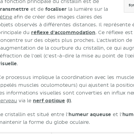
a fonction principale du cristallin est de
Sy
transmettre
et de
focaliser
la lumière sur la
rétine
afin de créer des images claires des
objets observés à différentes distances. Il représente
principale du
réflexe d'accommodation
. Ce réflexe est
concentre sur des objets plus proches. L'activation de 
l'augmentation de la courbure du cristallin, ce qui au
éfraction de l'œil (c'est-à-dire la mise au point de l'œil
isuelle
.
Ce processus implique la coordination avec les muscle
appelés muscles oculomoteurs) qui ajustent la position 
les informations visuelles sont converties en influx n
cerveau
via le
nerf optique
(I)
.
e cristallin est situé entre l'
humeur aqueuse
et l'
hume
maintenir la forme du globe oculaire.