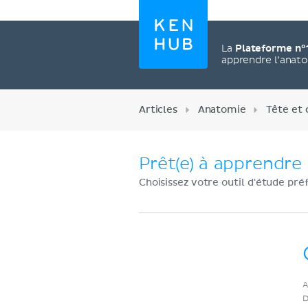
La
Plateforme n°
apprendre l’anat
Articles
Anatomie
Tête et 
Prêt(e) à apprendre 
Choisissez votre outil d'étude pré
Créez un compte
A
maintenant
D