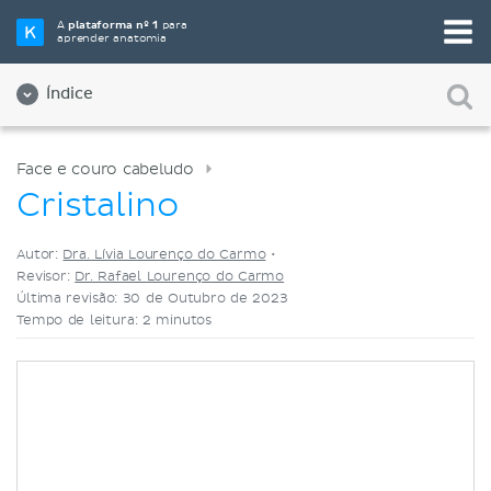
Selecione a sua ferramenta de estudo favorita
A
plataforma nº 1
para
aprender anatomia
Videoaulas
Testes
Ambos
Índice
Face e couro cabeludo
Cristalino
Autor:
Dra. Lívia Lourenço do Carmo
•
Revisor:
Dr. Rafael Lourenço do Carmo
Última revisão: 30 de Outubro de 2023
Tempo de leitura: 2 minutos