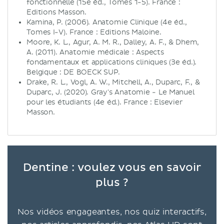
fonctionnelle (15e éd., Tomes 1-5). France :
Editions Masson.
Kamina, P. (2006). Anatomie Clinique (4e éd.,
Tomes I-V). France : Editions Maloine.
Moore, K. L., Agur, A. M. R., Dalley, A. F., & Dhem,
A. (2011). Anatomie médicale : Aspects
fondamentaux et applications cliniques (3e éd.).
Belgique : DE BOECK SUP.
Drake, R. L., Vogl, A. W., Mitchell, A., Duparc, F., &
Duparc, J. (2020). Gray's Anatomie - Le Manuel
pour les étudiants (4e éd.). France : Elsevier
Masson.
Dentine : voulez vous en savoir
plus ?
Nos vidéos engageantes, nos quiz interactifs,