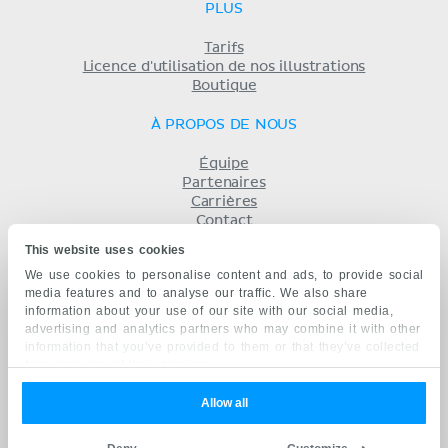
PLUS
Tarifs
Licence d'utilisation de nos illustrations
Boutique
À PROPOS DE NOUS
Équipe
Partenaires
Carrières
Contact
Mentions légales
This website uses cookies
Conditions
We use cookies to personalise content and ads, to provide social
Politique de confidentialité
media features and to analyse our traffic. We also share
KENHUB EN...
information about your use of our site with our social media,
advertising and analytics partners who may combine it with other
English
information that you’ve provided to them or that they’ve collected
Deutsch
from your use of their services.
Español
Português
Allow all
русский
中文