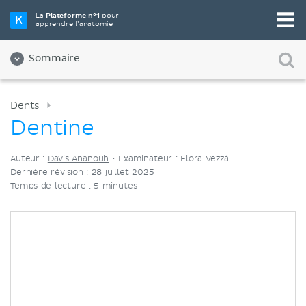
Choisissez votre outil d'étude préféré
La
Plateforme n°1
pour
apprendre l’anatomie
Vidéos
Quiz
Les deux
Sommaire
Dents
Dentine
Auteur :
Davis Ananouh
•
Examinateur : Flora Vezzá
Dernière révision : 28 juillet 2025
Temps de lecture : 5 minutes