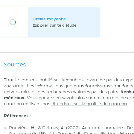
Oreille moyenne
Explorer l'unité d'étude
Sources
Tout le contenu publié sur Kenhub est examiné par des expe
anatomie. Les informations que nous fournissons sont fondée
universitaire et des recherches évaluées par des pairs.
Kenhub
médicaux.
Vous pouvez en savoir plus sur nos normes de créa
contenu en lisant nos
directives sur la qualité du contenu
.
Références :
Rouvière, H., & Delmas, A. (2002). Anatomie humaine : De
fonctionnelle (15e éd., Tomes 1-5). France: Editions Masso