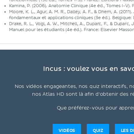
Kamina, P. (2006). Anatomie Clinique (4e éd., Tomes I-V). 
Moore, K. L., Agur, A. M. R., Dalley, A. F., & Dhem, A. (201
fondamentaux et applications cliniques (3e éd.). Belgique
Drake, R. L., Vogl, A. W., Mitchell, A., Duparc, F., & Duparc,
Manuel pour les étudiants (4e éd.). France: Elsevier Masson
Incus : voulez vous en savo
Nos vidéos engageantes, nos quiz interactifs, no
nos Atlas HD sont là afin d'obtenir des r
Que préférez-vous pour appre
VIDÉOS
QUIZ
LES 