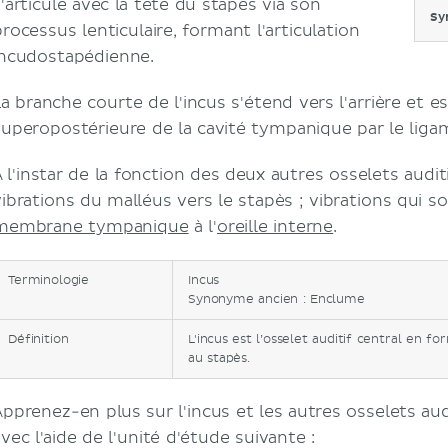
s'articule avec la tête du stapès via son
Sy
rocessus lenticulaire, formant l'articulation
incudostapédienne.
a branche courte de l'incus s'étend vers l'arrière et est
superopostérieure de la cavité tympanique par le ligam
 l'instar de la fonction des deux autres osselets auditi
vibrations du malléus vers le stapès ; vibrations qui s
membrane tympanique
à l'
oreille interne
.
Terminologie
Incus
Synonyme ancien : Enclume
Définition
L'incus est l’osselet auditif central en 
au stapès.
Apprenez-en plus sur l'incus et les autres osselets aud
vec l'aide de l'unité d'étude suivante :