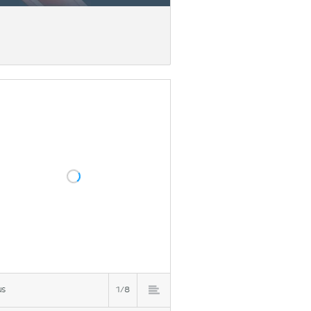
us
1/8