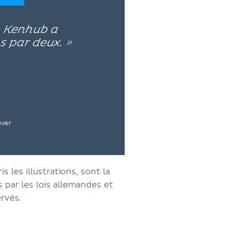
e Kenhub a
s par deux. »
nver
s les illustrations, sont la
par les lois allemandes et
ervés.