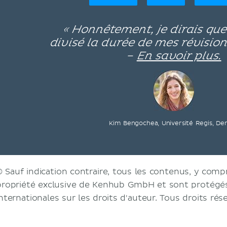
« Honnêtement, je dirais qu
divisé la durée de mes révision
–
En savoir plus.
Kim Bengochea, Université Regis, De
© Sauf indication contraire, tous les contenus, y compri
propriété exclusive de Kenhub GmbH et sont protégés 
internationales sur les droits d'auteur. Tous droits rés