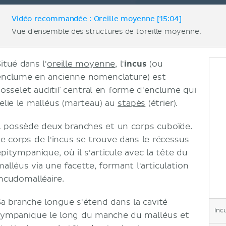
Vidéo recommandée : Oreille moyenne [15:04]
Vue d'ensemble des structures de l'oreille moyenne.
itué dans l'
oreille moyenne
, l'
incus
(ou
enclume en ancienne nomenclature) est
l’osselet auditif central en forme d'enclume qui
relie le malléus (marteau) au
stapès
(étrier).
Il possède deux branches et un corps cuboïde.
Le corps de l'incus se trouve dans le récessus
épitympanique, où il s'articule avec la tête du
malléus via une facette, formant l'articulation
incudomalléaire.
Sa branche longue s'étend dans la cavité
Inc
tympanique le long du manche du malléus et