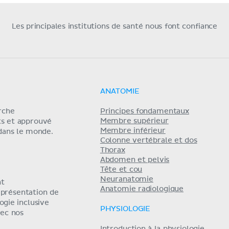
Les principales institutions de santé nous font confiance
ANATOMIE
erche
Principes fondamentaux
Membre supérieur
ts et approuvé
Membre inférieur
 dans le monde.
Colonne vertébrale et dos
Thorax
Abdomen et pelvis
Tête et cou
Neuranatomie
nt
Anatomie radiologique
eprésentation de
ogie inclusive
PHYSIOLOGIE
ec nos