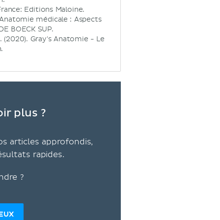
France: Editions Maloine.
1). Anatomie médicale : Aspects
: DE BOECK SUP.
 J. (2020). Gray's Anatomie - Le
.
ir plus ?
s articles approfondis,
ésultats rapides.
ndre ?
DEUX