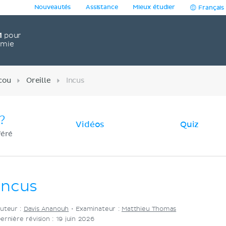
Nouveautés
Assistance
Mieux étudier
Français
1
pour
omie
cou
Oreille
Incus
?
Vidéos
Quiz
féré
Incus
uteur :
Davis Ananouh
•
Examinateur :
Matthieu Thomas
ernière révision : 19 juin 2026