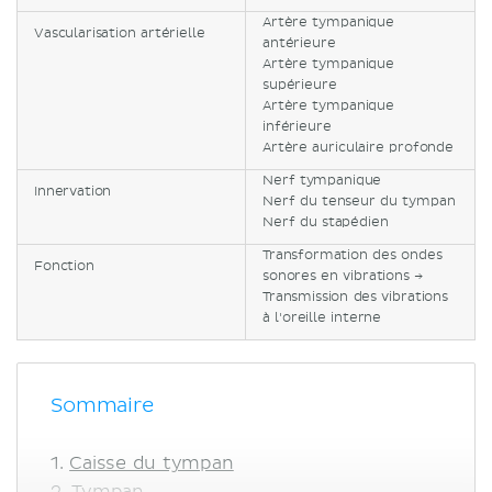
Artère tympanique
Vascularisation artérielle
antérieure
Artère tympanique
supérieure
Artère tympanique
inférieure
Artère auriculaire profonde
Nerf tympanique
Innervation
Nerf du tenseur du tympan
Nerf du stapédien
Transformation des ondes
Fonction
sonores en vibrations →
Transmission des vibrations
à l'oreille interne
Sommaire
Caisse du tympan
Tympan