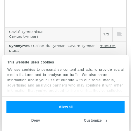
Cavité tympanique
1/2
Cavitas tympani
Synonymes :
Caisse du tympan, Cavum tympani ,
montrer
plus...
This website uses cookies
L'oreille externe est située latéralement par
We use cookies to personalise content and ads, to provide social
rapport à l'oreille moyenne, tandis que l'oreille
media features and to analyse our traffic. We also share
interne est située médialement. Le lobe temporal
information about your use of our site with our social media,
advertising and analytics partners who may combine it with other
du cerveau se trouve au-dessus de la
cavité
information that you’ve provided to them or that they’ve collected
tympanique
, au-dessus du tegmen tympani. En
from your use of their services.
plus de servir de paroi médiane à la cavité
Allow all
tympanique, le
promontoire
sert également de
repère pour la fenêtre vestibulaire et la fenêtre
Deny
Customize
cochléaire. La première est située en position