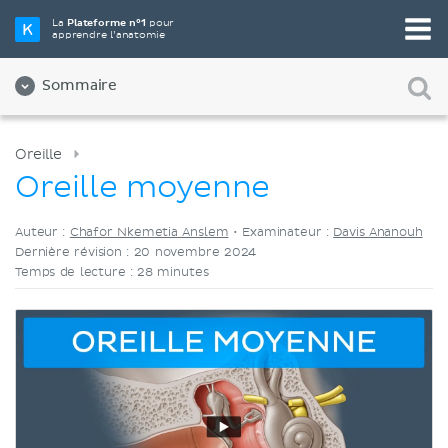
Choisissez votre outil d'étude préféré
La
Plateforme n°1
pour
apprendre l’anatomie
Vidéos
Quiz
Les deux
Sommaire
Oreille
Oreille moyenne
Auteur :
Chafor Nkemetia Anslem
•
Examinateur :
Davis Ananouh
Dernière révision : 20 novembre 2024
Temps de lecture : 28 minutes