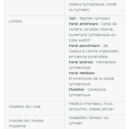
(plexus tympanique, corde
du tympan)
Toit
: Tegmen tympani
Limites
Paroi antérieure
: Canal de
l'artère carotide interne,
ouverture tympanique du
tube auditif
Paroi postérieure
: De
l'aditus à l'antre mastoïdien,
éminence pyramidale
Paroi latérale
: Membrane
tympanique
Paroi médiane
:
Promontoire de la cavité
tympanique
Plancher
: Canalicule
tympanique
Malléus (marteau), incus
Osselets de l'ouïe
(enclume), stapès (étrier)
Stapédien, tenseur du
Muscles de l'oreille
tympan
moyenne