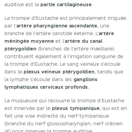
auditive est la
partie cartilagineuse
.
La trompe d’Eustache est principalement irriguée
par l'
artère pharyngienne ascendante
, une
branche de l'artère carotide externe. L'
artère
méningée moyenne
et l'
artère du canal
ptérygoïdien
(branches de l'artère maxillaire)
contribuent également à l'irrigation sanguine de
la trompe d’Eustache. Le sang veineux s'écoule
dans le
plexus veineux ptérygoïdien
, tandis que
la lymphe s'écoule dans les
ganglions
lymphatiques cervicaux profonds
.
La muqueuse qui recouvre la trompe d’Eustache
est innervée par le
plexus tympanique
, qui est en
fait une voie indirecte du nerf tympanique
(branche du nerf glossopharyngien, nerf crânien
IX) pour innerver la trompe auditive.