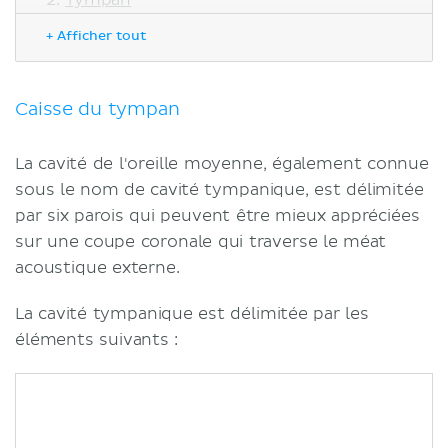
Osselets de l'ouïe
+ Afficher tout
Malléus (marteau)
Incus (enclume)
Stapès (étrier)
Caisse du tympan
Muscles de l'oreille moyenne
Muscle stapédien
La cavité de l'oreille moyenne, également connue
Muscle tenseur du tympan
sous le nom de cavité tympanique, est délimitée
Trompe d’Eustache
par six parois qui peuvent être mieux appréciées
Structures apparentés
sur une coupe coronale qui traverse le méat
Vascularisation
acoustique externe.
Vascularisation artérielle
Drainage veineux
La cavité tympanique est délimitée par les
Innervation
éléments suivants :
Fonctions
Notes cliniques
Otite moyenne
Hyperacousie