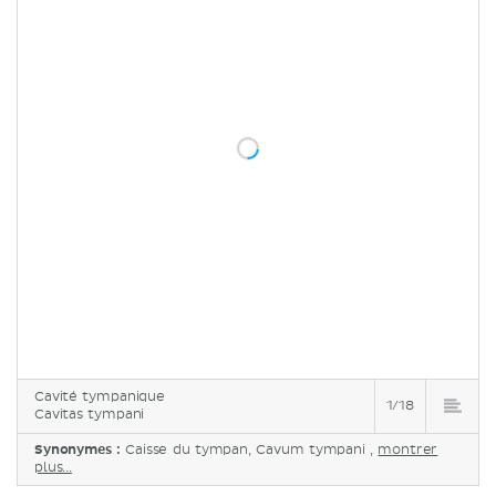
Sources
Cavité tympanique
1/18
Cavitas tympani
Synonymes :
Caisse du tympan, Cavum tympani ,
montrer
plus...