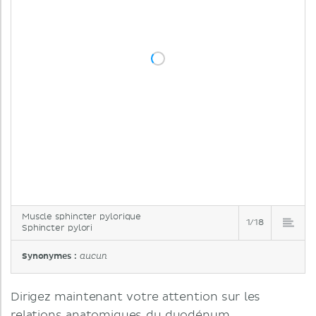
Muscle sphincter pylorique
1/18
Sphincter pylori
Synonymes :
aucun
Dirigez maintenant votre attention sur les
relations anatomiques du duodénum.