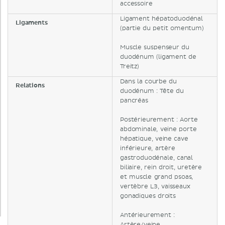
accessoire
Ligament hépatoduodénal
Ligaments
(partie du petit omentum)
Muscle suspenseur du
duodénum (ligament de
Treitz)
Dans la courbe du
Relations
duodénum : Tête du
pancréas
Postérieurement : Aorte
abdominale, veine porte
hépatique, veine cave
inférieure, artère
gastroduodénale, canal
biliaire, rein droit, uretère
et muscle grand psoas,
vertèbre L3, vaisseaux
gonadiques droits
Antérieurement :
Artère/veine