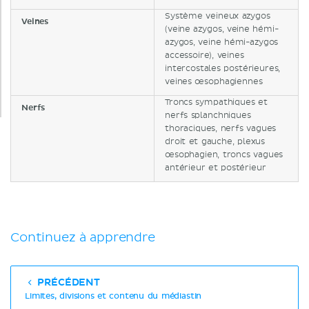
Système veineux azygos
Veines
(veine azygos, veine hémi-
azygos, veine hémi-azygos
accessoire), veines
intercostales postérieures,
veines œsophagiennes
Troncs sympathiques et
Nerfs
nerfs splanchniques
thoraciques, nerfs vagues
droit et gauche, plexus
œsophagien, troncs vagues
antérieur et postérieur
Continuez à apprendre
PRÉCÉDENT
Limites, divisions et contenu du médiastin