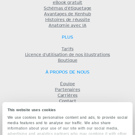
eBook gratuit
Schémas d'étiquetage
Avantages de Kenhub
Histoires de réussite
Anatomie avec IA
PLUS
Tarifs
Licence d'utilisation de nos illustrations
Boutique
À PROPOS DE NOUS
Équipe
Partenaires
Carrières
Contact
Mentions légales
This website uses cookies
Conditions
We use cookies to personalise content and ads, to provide social
Politique de confidentialité
media features and to analyse our traffic. We also share
KENHUB EN...
information about your use of our site with our social media,
advertising and analytics partners who may combine it with other